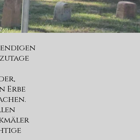
ebendigen
tzutage
der,
n Erbe
achen.
llen
nkmäler
htige