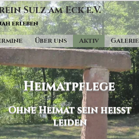
in Sulz am Eck e.V.
ah erleben
ermine
Über uns
Aktiv
Galerie
Heimatpflege
Ohne Heimat sein heißt
leiden