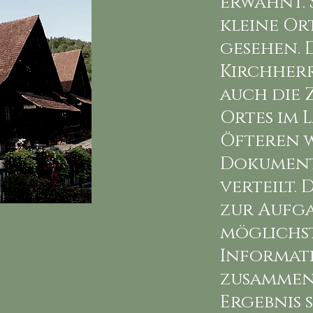
erwähnt. 
kleine Or
gesehen. 
Kirchher
auch die 
Ortes im L
Öfteren w
Dokument
verteilt. 
zur Aufg
möglichst
Informat
zusammen
Ergebnis s