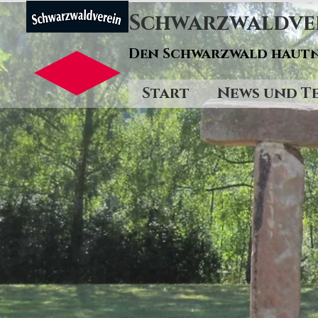
Schwarzwaldvere
Den Schwarzwald hautn
Start
News und T