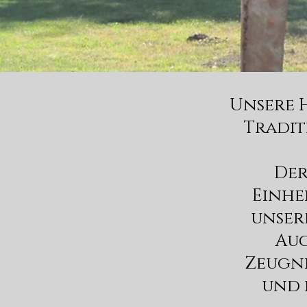
Unsere H
Tradit
Der
Einhe
unser
Auc
Zeugni
und 