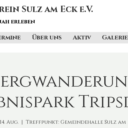
in Sulz am Eck e.V.
ah erleben
ermine
Über uns
Aktiv
Galerie
bergwanderun
bnispark Trips
 14. Aug.
  |  
Treffpunkt: Gemeindehalle Sulz am