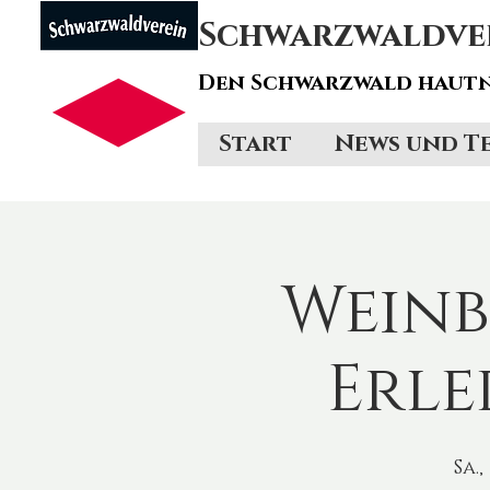
Schwarzwaldvere
Den Schwarzwald hautn
Start
News und T
Wein
Erle
Sa.,